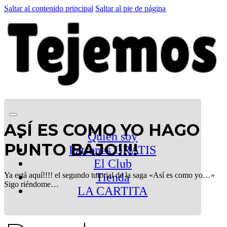
Saltar al contenido principal
Saltar al pie de página
ASÍ ES COMO YO HAGO
Quien soy
PUNTO BAJO!!!!
Patrones GRATIS
El Club
Ya está aquí!!!! el segundo tutorial de la saga «Así es como yo…»
Tienda
Sigo riéndome…
LA CARTITA