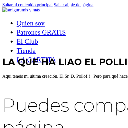
Saltar al contenido principal
Saltar al pie de página
Quien soy
Patrones GRATIS
El Club
Tienda
LA CARTITA
LA QUE HA LIAO EL POLL
Aqui teneis mi ultima creación, El Sr. D. Pollo!!! Pero para qué hac
Puedes compar
página