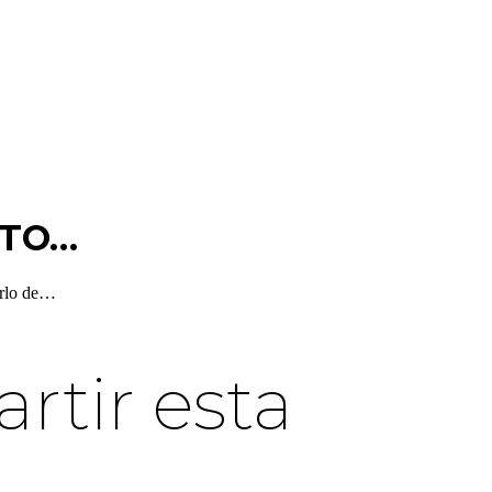
ITO…
erlo de…
tir esta