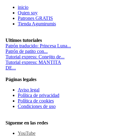
inicio
Quien soy
Patrones GRATIS
Tienda Agumirumis
Ultimos tutoriales
Patrón traducido: Princesa Luna...
Patrón de patito con...
Tutorial express: Conejito de...
Tutorial express: MANTITA
DE...
Páginas legales
Aviso legal
Política de privacidad
Política de cookies
Condiciones de uso
Sígueme en las redes
YouTube