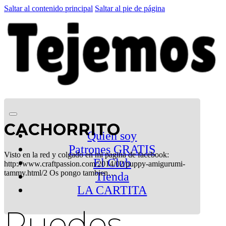
Saltar al contenido principal
Saltar al pie de página
CACHORRITO
Quien soy
Patrones GRATIS
Visto en la red y colgado en mi pagina de facebook:
El Club
http://www.craftpassion.com/2014/02/puppy-amigurumi-
tammy.html/2 Os pongo tambien…
Tienda
LA CARTITA
Puedes