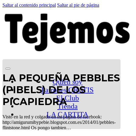
Saltar al contenido principal
Saltar al pie de página
LA PEQUEÑA PEBBLES
Quien soy
(PIBELS) DE LOS
Patrones GRATIS
El Club
PICAPIEDRA
Tienda
LA CARTITA
Visto en la red y colgado en mi pagina de facebook:
http://amigurumibypebie.blogspot.com.es/2014/01/pebbles-
flintstone.html Os pongo tambien…