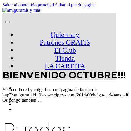
Saltar al contenido principal
Saltar al pie de página
Quien soy
Patrones GRATIS
El Club
Tienda
LA CARTITA
BIENVENIDO OCTUBRE!!!
Visto en la red y colgado en mi pagina de facebook:
http://amigurumibb.files.wordpress.com/2014/09/helga-and-hans.pdf
Os pongo tambien…
Puedes