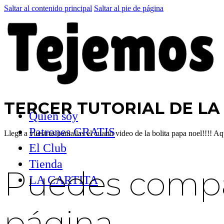
Saltar al contenido principal
Saltar al pie de página
TERCER TUTORIAL DE LA 
Quien soy
Patrones GRATIS
Llega a vuestras pantallas el cuarto video de la bolita papa noel!!!! 
El Club
Tienda
Puedes compar
LA CARTITA
página