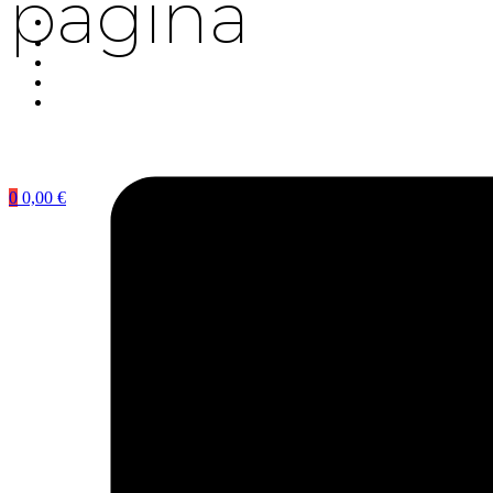
página
0
0,00
€