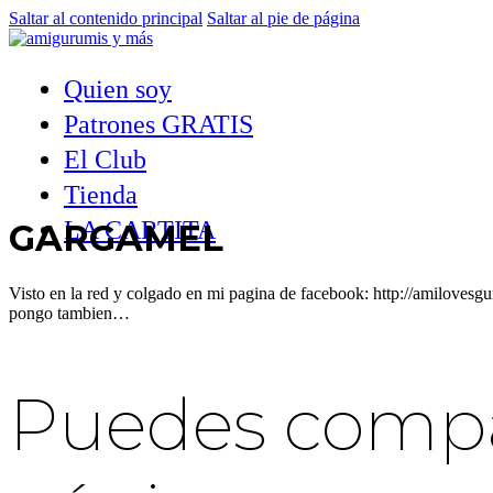
Saltar al contenido principal
Saltar al pie de página
Quien soy
Patrones GRATIS
El Club
Tienda
LA CARTITA
GARGAMEL
Visto en la red y colgado en mi pagina de facebook: http://amiloves
pongo tambien…
Puedes compar