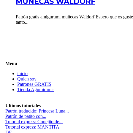
MUÑECAS WALDORF
Patrón gratis amigurumi muñecas Waldorf Espero que os guste
tanto...
Menú
inicio
Quien soy
Patrones GRATIS
Tienda Agumirumis
Ultimos tutoriales
Patrón traducido: Princesa Luna...
Patrón de patito con...
Tutorial express: Conejito de...
Tutorial express: MANTITA
DE...