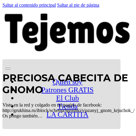
Saltar al contenido principal
Saltar al pie de página
PRECIOSA CABECITA DE
Quien soy
GNOMO
Patrones GRATIS
El Club
Visto en la red y colgado en mi pagina de facebook:
Tienda
http://grukhina.ru/iblock/schema/igrushki/vjazanyj_gnom_krjuchok_/
LA CARTITA
Os pongo también…