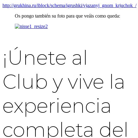
http://grukhina.ru/iblock/schema/igrushki/vjazanyj_gnom_krjuchok_/
Os pongo también su foto para que veáis como queda:
¡Únete al
Club y vive la
experiencia
completa del