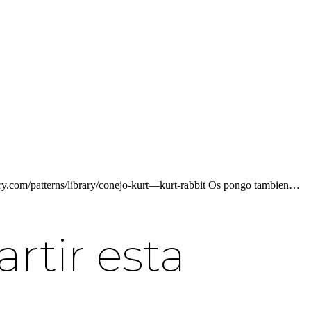
lry.com/patterns/library/conejo-kurt—kurt-rabbit Os pongo tambien…
tir esta