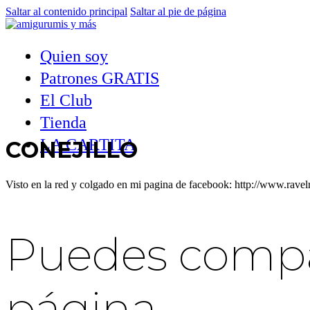
Saltar al contenido principal
Saltar al pie de página
Quien soy
Patrones GRATIS
El Club
Tienda
LA CARTITA
CONEJILLO
Visto en la red y colgado en mi pagina de facebook: http://www.rave
Puedes compar
página