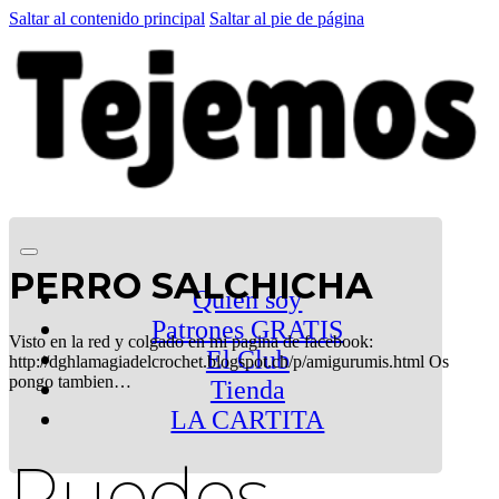
Saltar al contenido principal
Saltar al pie de página
PERRO SALCHICHA
Quien soy
Patrones GRATIS
Visto en la red y colgado en mi pagina de facebook:
El Club
http://dghlamagiadelcrochet.blogspot.ch/p/amigurumis.html Os
pongo tambien…
Tienda
LA CARTITA
Puedes