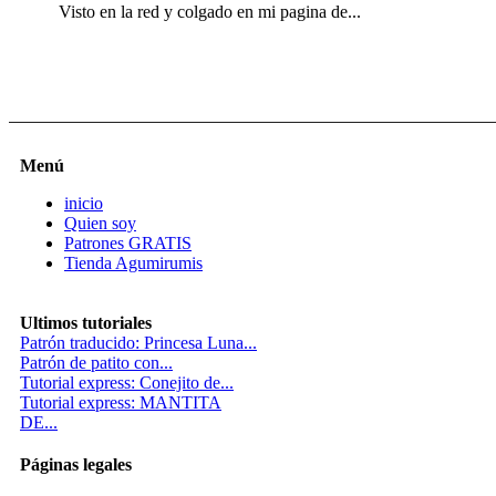
Visto en la red y colgado en mi pagina de...
Menú
inicio
Quien soy
Patrones GRATIS
Tienda Agumirumis
Ultimos tutoriales
Patrón traducido: Princesa Luna...
Patrón de patito con...
Tutorial express: Conejito de...
Tutorial express: MANTITA
DE...
Páginas legales