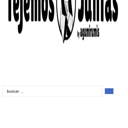
Search
...