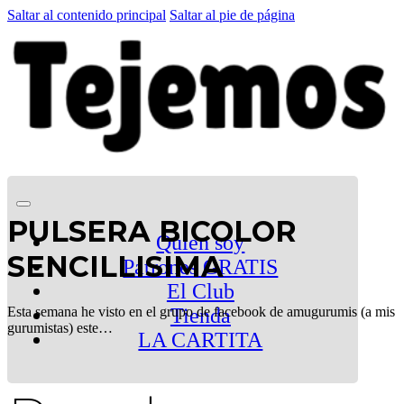
Saltar al contenido principal
Saltar al pie de página
PULSERA BICOLOR
Quien soy
SENCILLISIMA
Patrones GRATIS
El Club
Esta semana he visto en el grupo de facebook de amugurumis (a mis
Tienda
gurumistas) este…
LA CARTITA