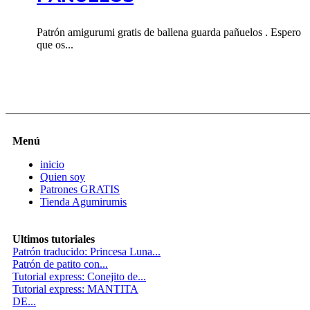
Patrón amigurumi gratis de ballena guarda pañuelos . Espero
que os...
Menú
inicio
Quien soy
Patrones GRATIS
Tienda Agumirumis
Ultimos tutoriales
Patrón traducido: Princesa Luna...
Patrón de patito con...
Tutorial express: Conejito de...
Tutorial express: MANTITA
DE...