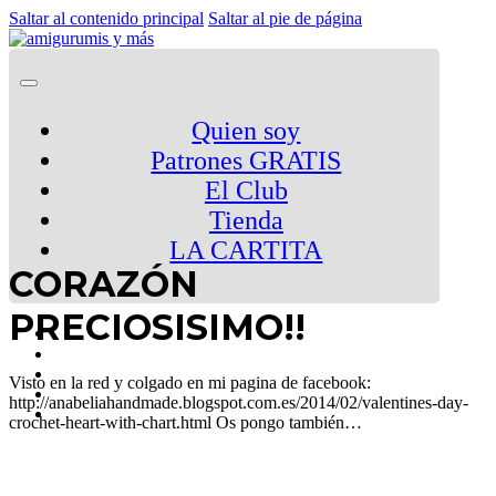
Saltar al contenido principal
Saltar al pie de página
Quien soy
Patrones GRATIS
El Club
Tienda
LA CARTITA
CORAZÓN
PRECIOSISIMO!!
Visto en la red y colgado en mi pagina de facebook:
http://anabeliahandmade.blogspot.com.es/2014/02/valentines-day-
crochet-heart-with-chart.html Os pongo también…