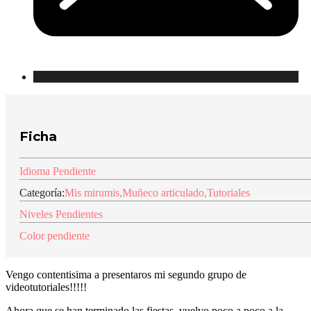
Ficha
Idioma Pendiente
Categoría:
Mis mirumis
,
Muñeco articulado
,
Tutoriales
Niveles Pendientes
Color pendiente
Vengo contentisima a presentaros mi segundo grupo de
videotutoriales!!!!!
Ahora que se han terminado las fiestas, vuelvo poco a poco a la