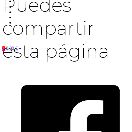
Puedes
compartir
esta página
0
0,00
€