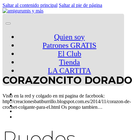
Saltar al contenido principal
Saltar al pie de página
Quien soy
Patrones GRATIS
El Club
Tienda
LA CARTITA
CORAZONCITO DORADO
Visto en la red y colgado en mi pagina de facebook:
http://creacionesbatiburrillo.blogspot.com.es/2014/11/corazon-de-
crochet-colgante-para-el.html Os pongo tambien…
Puedes