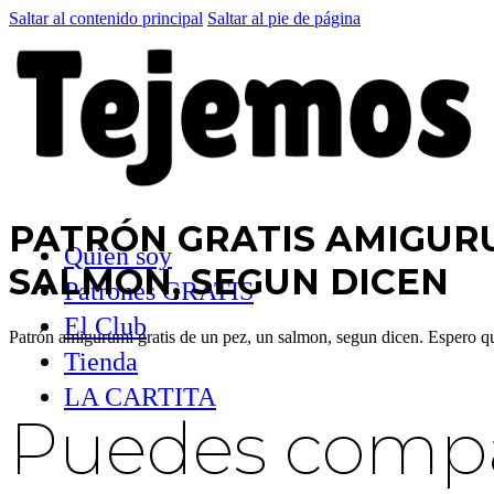
Saltar al contenido principal
Saltar al pie de página
PATRÓN GRATIS AMIGURU
Quien soy
SALMON, SEGUN DICEN
Patrones GRATIS
El Club
Patrón amigurumi gratis de un pez, un salmon, segun dicen. Espero q
Tienda
LA CARTITA
Puedes compar