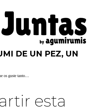
MI DE UN PEZ, UN
ue os guste tanto…
tir esta