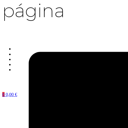
página
0
0,00
€