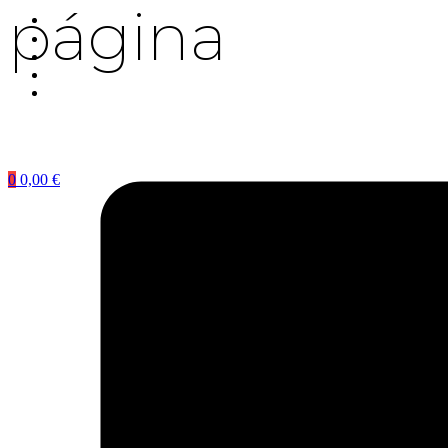
página
0
0,00
€