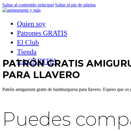
Saltar al contenido principal
Saltar al pie de página
Quien soy
Patrones GRATIS
El Club
Tienda
LA CARTITA
PATRÓN GRATIS AMIGUR
PARA LLAVERO
Patrón amigurumi gratis de hamburguesa para llavero. Espero que os
Puedes compar