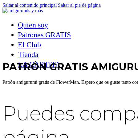
Saltar al contenido principal
Saltar al pie de página
Quien soy
Patrones GRATIS
El Club
Tienda
LA CARTITA
PATRÓN GRATIS AMIGUR
Patrón amigurumi gratis de FlowerMan. Espero que os guste tanto co
Puedes compar
página