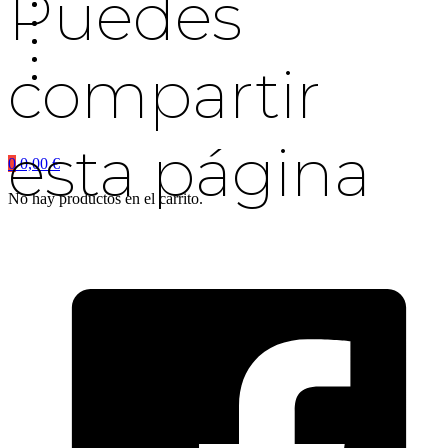
Puedes
compartir
esta página
0
0,00
€
No hay productos en el carrito.