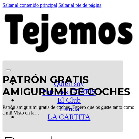
Saltar al contenido principal
Saltar al pie de página
PATRÓN GRATIS
Quien soy
AMIGURUMI DE COCHES
Patrones GRATIS
El Club
Patrón amigurumi gratis de coches. Espero que os guste tanto como
Tienda
a mi! Visto en la…
LA CARTITA