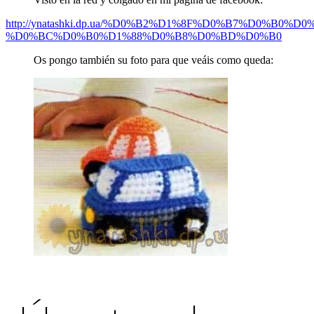
http://ynatashki.dp.ua/%D0%B2%D1%8F%D0%B7%D0%B0%
%D0%BC%D0%B0%D1%88%D0%B8%D0%BD%D0%B0
Os pongo también su foto para que veáis como queda: