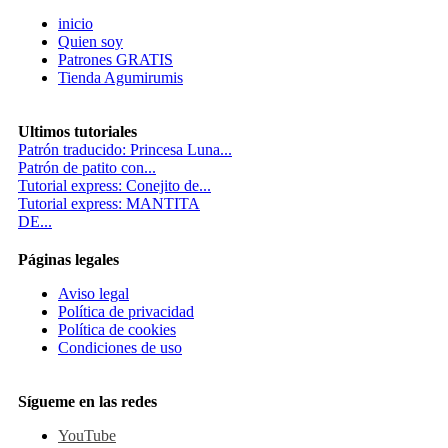
inicio
Quien soy
Patrones GRATIS
Tienda Agumirumis
Ultimos tutoriales
Patrón traducido: Princesa Luna...
Patrón de patito con...
Tutorial express: Conejito de...
Tutorial express: MANTITA
DE...
Páginas legales
Aviso legal
Política de privacidad
Política de cookies
Condiciones de uso
Sígueme en las redes
YouTube