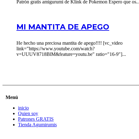
Patrón gratis amigurumi de Klink de Pokemon Espero que os..
MI MANTITA DE APEGO
He hecho una preciosa mantita de apego!!!! [vc_video
link="https://www.youtube.com/watch?
v=UUUV8718BlM&feature=youtu.be" ratio="16-9"]...
Menú
inicio
Quien soy
Patrones GRATIS
Tienda Agumirumis