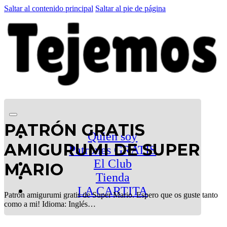
Saltar al contenido principal
Saltar al pie de página
PATRÓN GRATIS
Quien soy
AMIGURUMI DE SUPER
Patrones GRATIS
El Club
MARIO
Tienda
LA CARTITA
Patrón amigurumi gratis de Super Mario. Espero que os guste tanto
como a mi! Idioma: Inglés…