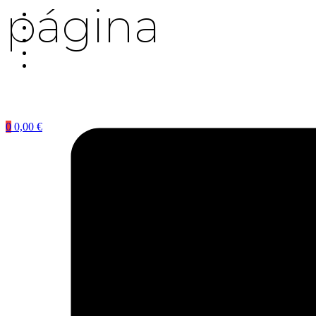
página
0
0,00
€