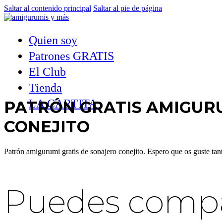
Saltar al contenido principal
Saltar al pie de página
Quien soy
Patrones GRATIS
El Club
Tienda
LA CARTITA
PATRÓN GRATIS AMIGUR
CONEJITO
Patrón amigurumi gratis de sonajero conejito. Espero que os guste 
Puedes compar