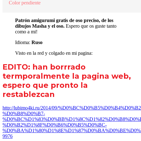
Color pendiente
Patrón amigurumi gratis de oso preciso, de los
dibujos Masha y el oso.
Espero que os guste tanto
como a mi!
Idioma:
Ruso
Visto en la red y colgado en mi pagina:
EDITO: han borrrado
termporalmente la pagina web,
espero que pronto la
restablezcan
http://lubimo4ki.ru/2014/09/%D0%BC%D0%B5%D0%B4%D
%D0%B8%D0%B7-
%D0%BC%D1%83%D0%BB%D1%8C%D1%82%D0%B8%D0%
%D0%B2%D1%8F%D0%B6%D0%B5%D0%BC-
%D0%BA%D1%80%D1%8E%D1%87%D0%BA%D0%BE%D0%BC
9976