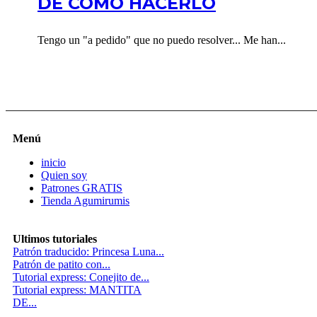
DE COMO HACERLO
Tengo un "a pedido" que no puedo resolver... Me han...
Menú
inicio
Quien soy
Patrones GRATIS
Tienda Agumirumis
Ultimos tutoriales
Patrón traducido: Princesa Luna...
Patrón de patito con...
Tutorial express: Conejito de...
Tutorial express: MANTITA
DE...