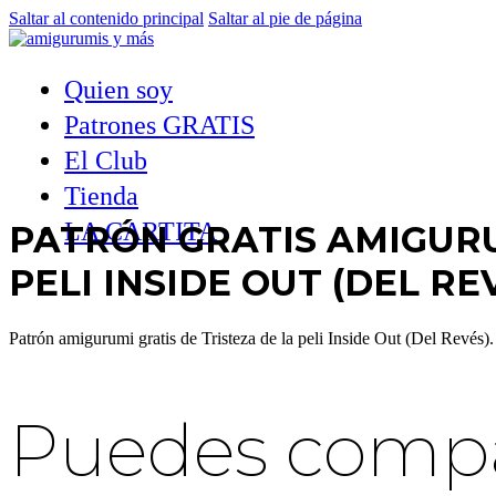
Saltar al contenido principal
Saltar al pie de página
Quien soy
Patrones GRATIS
El Club
Tienda
LA CARTITA
PATRÓN GRATIS AMIGURU
PELI INSIDE OUT (DEL RE
Patrón amigurumi gratis de Tristeza de la peli Inside Out (Del Revés
Puedes compar