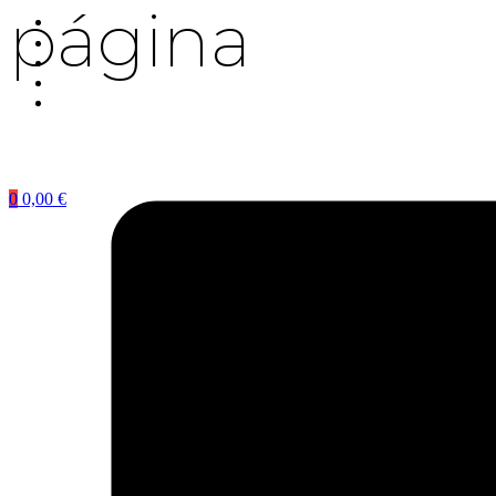
página
0
0,00
€