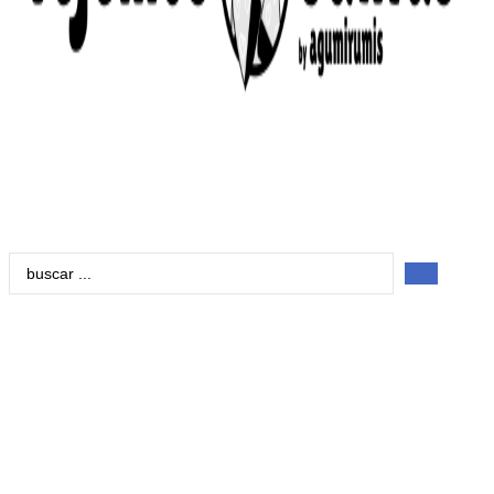
Search
...