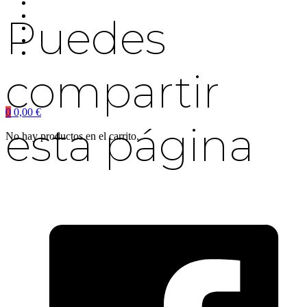
Puedes
compartir
0
0,00
€
esta página
No hay productos en el carrito.