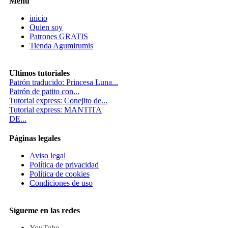
Menú
inicio
Quien soy
Patrones GRATIS
Tienda Agumirumis
Ultimos tutoriales
Patrón traducido: Princesa Luna...
Patrón de patito con...
Tutorial express: Conejito de...
Tutorial express: MANTITA
DE...
Páginas legales
Aviso legal
Política de privacidad
Política de cookies
Condiciones de uso
Sígueme en las redes
YouTube