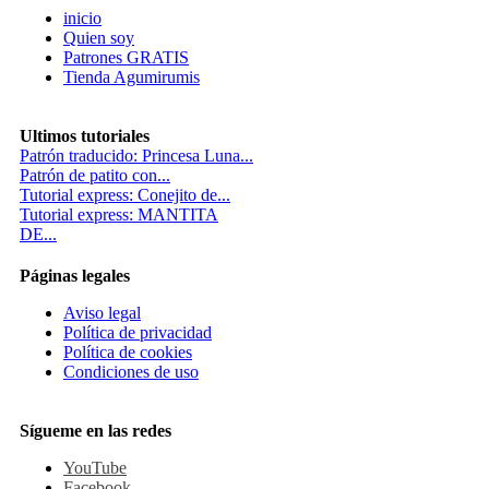
inicio
Quien soy
Patrones GRATIS
Tienda Agumirumis
Ultimos tutoriales
Patrón traducido: Princesa Luna...
Patrón de patito con...
Tutorial express: Conejito de...
Tutorial express: MANTITA
DE...
Páginas legales
Aviso legal
Política de privacidad
Política de cookies
Condiciones de uso
Sígueme en las redes
YouTube
Facebook