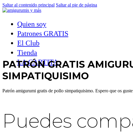
Saltar al contenido principal
Saltar al pie de página
Quien soy
Patrones GRATIS
El Club
Tienda
LA CARTITA
PATRÓN GRATIS AMIGUR
SIMPATIQUISIMO
Patrón amigurumi gratis de pollo simpatiquisimo. Espero que os gust
Puedes compar