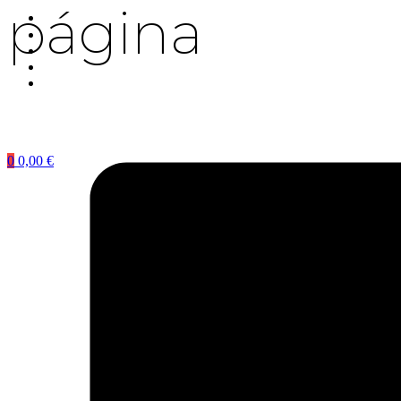
página
0
0,00
€