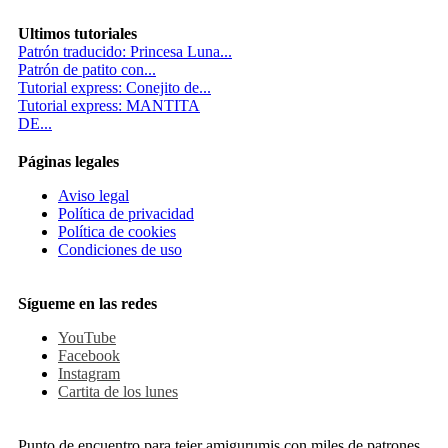
Ultimos tutoriales
Patrón traducido: Princesa Luna...
Patrón de patito con...
Tutorial express: Conejito de...
Tutorial express: MANTITA
DE...
Páginas legales
Aviso legal
Política de privacidad
Política de cookies
Condiciones de uso
Sígueme en las redes
YouTube
Facebook
Instagram
Cartita de los lunes
Punto de encuentro para tejer amigurumis con miles de patrones