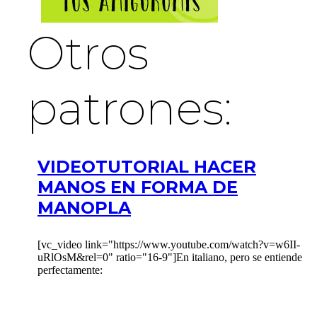
Otros
patrones:
VIDEOTUTORIAL HACER
MANOS EN FORMA DE
MANOPLA
[vc_video link="https://www.youtube.com/watch?v=w6II-
uRlOsM&rel=0" ratio="16-9"]En italiano, pero se entiende
perfectamente: