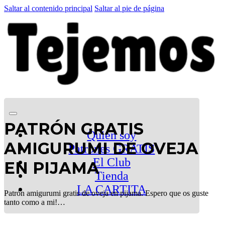
Saltar al contenido principal
Saltar al pie de página
PATRÓN GRATIS
Quien soy
AMIGURUMI DE OVEJA
Patrones GRATIS
El Club
EN PIJAMA
Tienda
LA CARTITA
Patrón amigurumi gratis de oveja en pijama. Espero que os guste
tanto como a mi!…