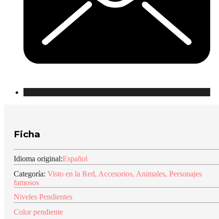
Ficha
Idioma original:
Español
Categoría:
Visto en la Red
,
Accesorios
,
Animales
,
Personajes
famosos
Niveles Pendientes
Color pendiente