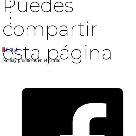
Puedes
compartir
esta página
0
0,00
€
No hay productos en el carrito.