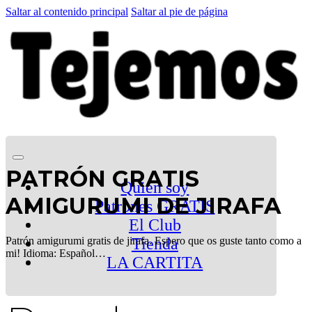
Saltar al contenido principal
Saltar al pie de página
PATRÓN GRATIS
Quien soy
AMIGURUMI DE JIRAFA
Patrones GRATIS
El Club
Patrón amigurumi gratis de jirafa. Espero que os guste tanto como a
Tienda
mi! Idioma: Español…
LA CARTITA