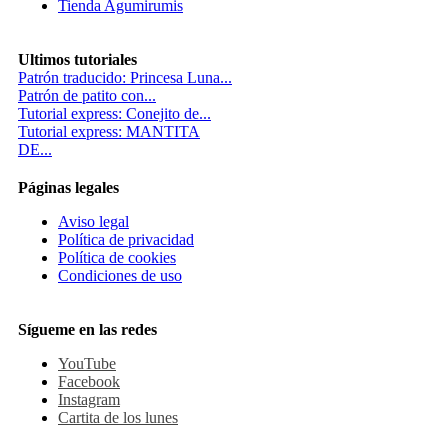
Tienda Agumirumis
Ultimos tutoriales
Patrón traducido: Princesa Luna...
Patrón de patito con...
Tutorial express: Conejito de...
Tutorial express: MANTITA
DE...
Páginas legales
Aviso legal
Política de privacidad
Política de cookies
Condiciones de uso
Sígueme en las redes
YouTube
Facebook
Instagram
Cartita de los lunes