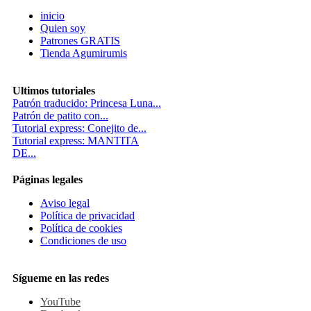
inicio
Quien soy
Patrones GRATIS
Tienda Agumirumis
Ultimos tutoriales
Patrón traducido: Princesa Luna...
Patrón de patito con...
Tutorial express: Conejito de...
Tutorial express: MANTITA
DE...
Páginas legales
Aviso legal
Política de privacidad
Política de cookies
Condiciones de uso
Sígueme en las redes
YouTube