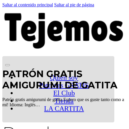
Saltar al contenido principal
Saltar al pie de página
PATRÓN GRATIS
Quien soy
AMIGURUMI DE GATITA
Patrones GRATIS
El Club
Patrón gratis amigurumi de gatita Espero que os guste tanto como a
Tienda
mi! Idioma: Inglés…
LA CARTITA