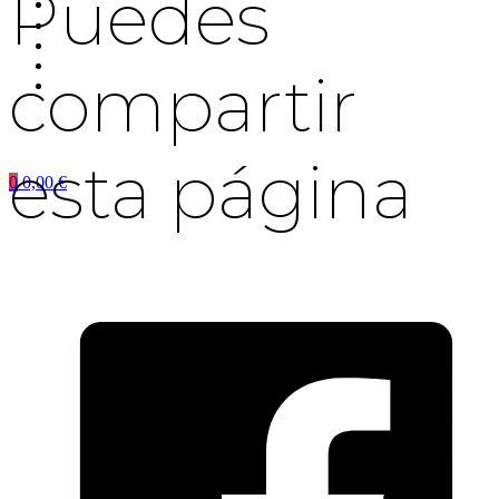
Puedes
compartir
esta página
0
0,00
€