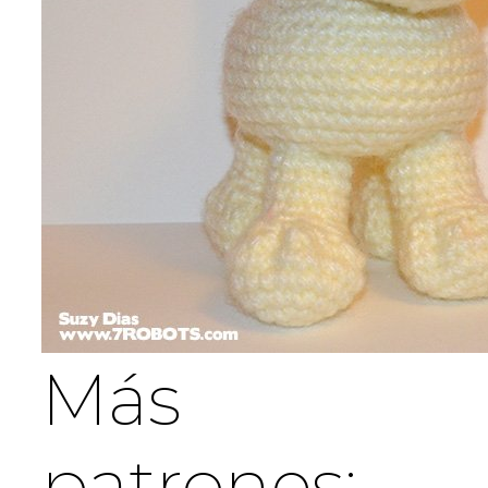
Más
patrones: