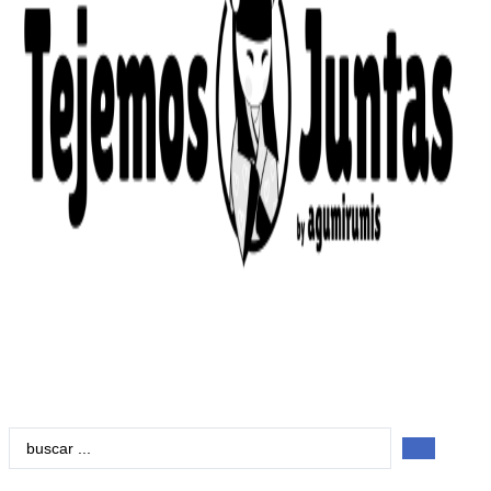
Search
...