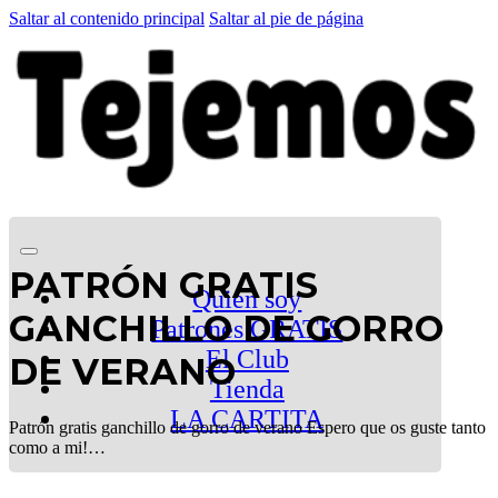
Saltar al contenido principal
Saltar al pie de página
PATRÓN GRATIS
Quien soy
GANCHILLO DE GORRO
Patrones GRATIS
El Club
DE VERANO
Tienda
LA CARTITA
Patrón gratis ganchillo de gorro de verano Espero que os guste tanto
como a mi!…