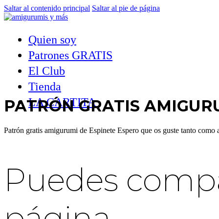
Saltar al contenido principal
Saltar al pie de página
Quien soy
Patrones GRATIS
El Club
Tienda
LA CARTITA
PATRÓN GRATIS AMIGURU
Patrón gratis amigurumi de Espinete Espero que os guste tanto como
Puedes compar
página