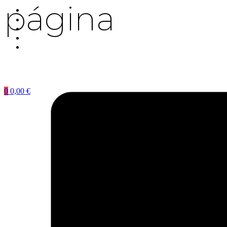
página
0
0,00
€