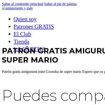
Saltar al contenido principal
Saltar al pie de página
Quien soy
Patrones GRATIS
El Club
Tienda
LA CARTITA
PATRÓN GRATIS AMIGUR
SUPER MARIO
Patrón gratis amigurumi mini Goomba de super mario Espero que os
Puedes compar