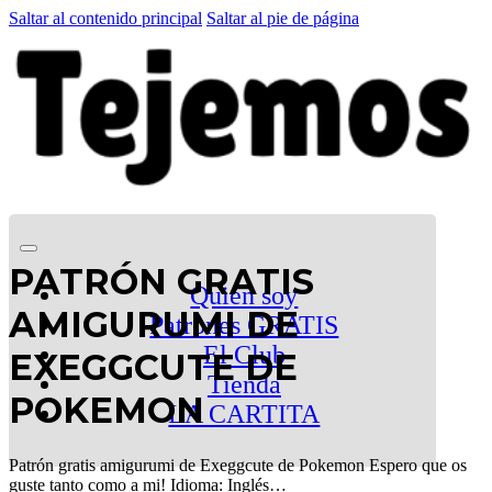
Saltar al contenido principal
Saltar al pie de página
PATRÓN GRATIS
Quien soy
AMIGURUMI DE
Patrones GRATIS
El Club
EXEGGCUTE DE
Tienda
POKEMON
LA CARTITA
Patrón gratis amigurumi de Exeggcute de Pokemon Espero que os
guste tanto como a mi! Idioma: Inglés…