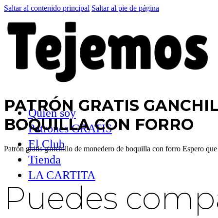
Saltar al contenido principal
Saltar al pie de página
PATRÓN GRATIS GANCHI
Quien soy
BOQUILLA CON FORRO
Patrones GRATIS
El Club
Patrón gratis ganchillo de monedero de boquilla con forro Espero qu
Tienda
LA CARTITA
Puedes compar