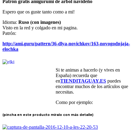
Patrón gratis amigurumi de arbol navideño
Espero que os guste tanto como a mi!
Idioma:
Ruso (con imagenes)
Visto en la red y colgado en mi pagina.
Patrón:
http://ami.guru/pattern/36-dlya-novichkov/163-novogodnjaja-
elochka
Si te animas a hacerlo (y vives en
España) recuerda que
en
TIENDITAGUAY.ES
puedes
encontrar muchos de los artículos que
necesitas.
Como por ejemplo:
(pincha en este producto míralo con más detalle)