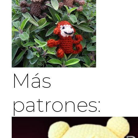
Más
patrones: