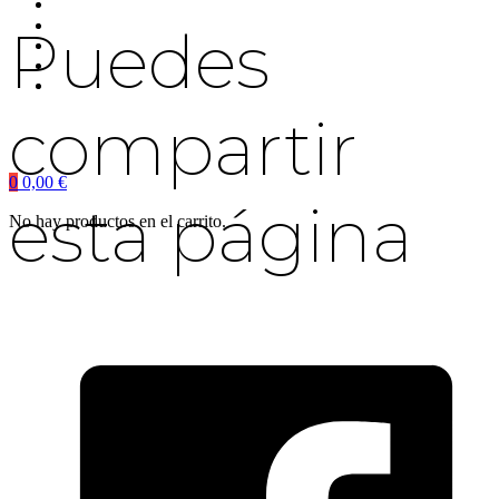
Puedes
compartir
0
0,00
€
esta página
No hay productos en el carrito.