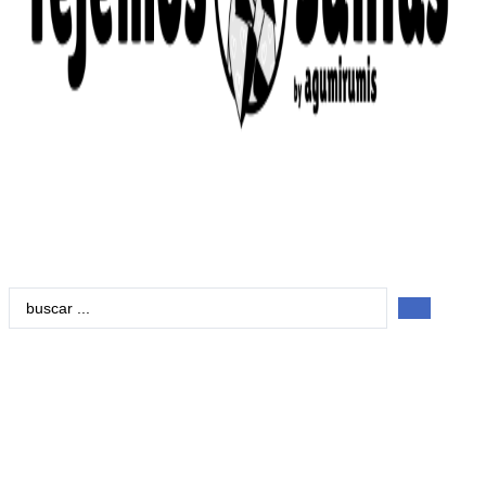
Search
...