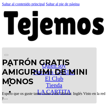
Saltar al contenido principal
Saltar al pie de página
PATRÓN GRATIS
Quien soy
AMIGURUMI DE MINI
Patrones GRATIS
El Club
MONOS
Tienda
LA CARTITA
Espero que os guste tanto como a mi! Idioma: Inglés Visto en la red
y…