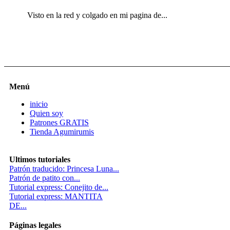
Visto en la red y colgado en mi pagina de...
Menú
inicio
Quien soy
Patrones GRATIS
Tienda Agumirumis
Ultimos tutoriales
Patrón traducido: Princesa Luna...
Patrón de patito con...
Tutorial express: Conejito de...
Tutorial express: MANTITA
DE...
Páginas legales