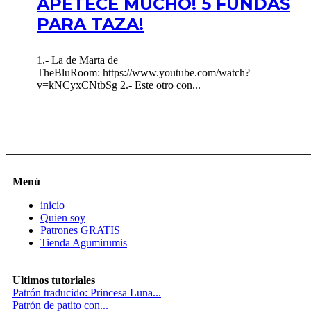
APETECE MUCHO! 5 FUNDAS
PARA TAZA!
1.- La de Marta de
TheBluRoom: https://www.youtube.com/watch?
v=kNCyxCNtbSg 2.- Este otro con...
Menú
inicio
Quien soy
Patrones GRATIS
Tienda Agumirumis
Ultimos tutoriales
Patrón traducido: Princesa Luna...
Patrón de patito con...