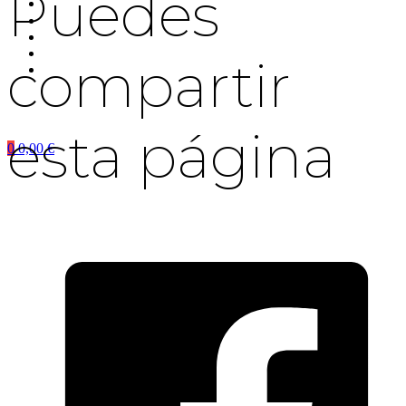
Puedes
compartir
esta página
0
0,00
€