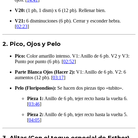
V20:
(1 pb, 1 dism) x 6 (12 pb). Rellenar bien.
V21:
6 disminuciones (6 pb). Cerrar y esconder hebra.
[
02:23
]
2. Pico, Ojos y Pelo
Pico:
Color amarillo intenso. V1: Anillo de 6 pb. V2 y V3:
Punto por punto (6 pb). [
02:52
]
Parte Blanca Ojos (Hacer 2):
V1: Anillo de 6 pb. V2: 6
aumentos (12 pb). [
03:17
]
Pelo (Floripondios):
Se hacen dos piezas tipo «tubito».
Pieza 1:
Anillo de 6 pb, tejer recto hasta la vuelta 6.
[
03:46
]
Pieza 2:
Anillo de 6 pb, tejer recto hasta la vuelta 5.
[
04:05
]
3. Alitas (Con el toque especial de Esther)