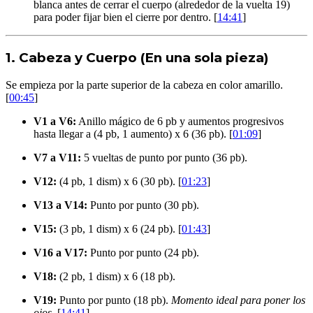
blanca antes de cerrar el cuerpo (alrededor de la vuelta 19)
para poder fijar bien el cierre por dentro. [
14:41
]
1. Cabeza y Cuerpo (En una sola pieza)
Se empieza por la parte superior de la cabeza en color amarillo.
[
00:45
]
V1 a V6:
Anillo mágico de 6 pb y aumentos progresivos
hasta llegar a (4 pb, 1 aumento) x 6 (36 pb). [
01:09
]
V7 a V11:
5 vueltas de punto por punto (36 pb).
V12:
(4 pb, 1 dism) x 6 (30 pb). [
01:23
]
V13 a V14:
Punto por punto (30 pb).
V15:
(3 pb, 1 dism) x 6 (24 pb). [
01:43
]
V16 a V17:
Punto por punto (24 pb).
V18:
(2 pb, 1 dism) x 6 (18 pb).
V19:
Punto por punto (18 pb).
Momento ideal para poner los
ojos.
[
14:41
]