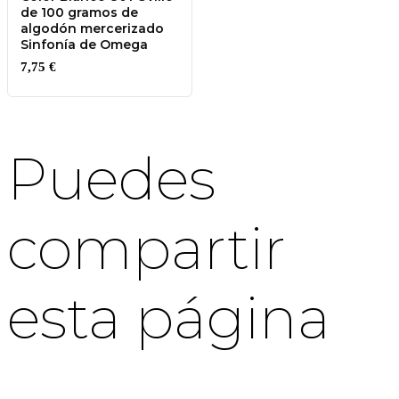
de 100 gramos de
algodón mercerizado
Sinfonía de Omega
7,75
€
Puedes
compartir
esta página