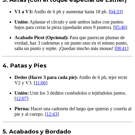
V1 a V3:
Anillo de 6 pb y aumentar hasta 18 pb. [
04:33
]
Unión:
Aplastar el círculo y unir ambos lados con puntos
bajos para cerrar la pieza (quedarán unos 9 puntos). [
05:46
]
Acabado Picot (Opcional):
Para que parezcan plumas de
verdad, haz 3 cadenetas y un punto raso en el mismo punto,
salta un punto y repite. ¡Quedan mucho más monas! [
08:41
]
4. Patas y Pies
Dedos (Hacer 3 para cada pie):
Anillo de 6 pb, tejer recto
V2 y V3. [
11:06
]
Unión:
Unir los 3 deditos cosiéndolos o tejiéndolos juntos.
[
12:07
]
Pierna:
Hacer una cadeneta del largo que quieras y coserla al
pie y al cuerpo. [
12:43
]
5. Acabados y Bordado