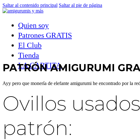
Saltar al contenido principal
Saltar al pie de página
Quien soy
Patrones GRATIS
El Club
Tienda
LA CARTITA
PATRÓN AMIGURUMI GRA
Ayy pero que monería de elefante amigurumi he encontrado por la r
Ovillos usados 
patrón: