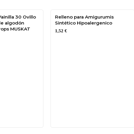
ainilla 30 Ovillo
Relleno para Amigurumis
de algodón
Sintético Hipoalergenico
rops MUSKAT
1,52
€