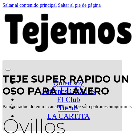
Saltar al contenido principal
Saltar al pie de página
TEJE SUPER RAPIDO UN
Quien soy
OSO PARA LLAVERO
Patrones GRATIS
El Club
Patrón traducido en mi canal de youtube sólo patrones amigurumis
Tienda
LA CARTITA
Ovillos