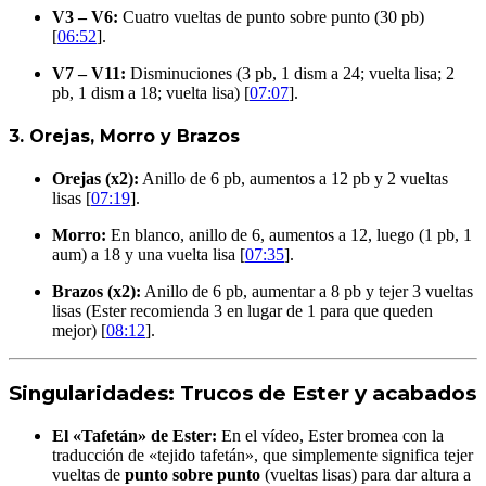
V3 – V6:
Cuatro vueltas de punto sobre punto (30 pb)
[
06:52
].
V7 – V11:
Disminuciones (3 pb, 1 dism a 24; vuelta lisa; 2
pb, 1 dism a 18; vuelta lisa) [
07:07
].
3. Orejas, Morro y Brazos
Orejas (x2):
Anillo de 6 pb, aumentos a 12 pb y 2 vueltas
lisas [
07:19
].
Morro:
En blanco, anillo de 6, aumentos a 12, luego (1 pb, 1
aum) a 18 y una vuelta lisa [
07:35
].
Brazos (x2):
Anillo de 6 pb, aumentar a 8 pb y tejer 3 vueltas
lisas (Ester recomienda 3 en lugar de 1 para que queden
mejor) [
08:12
].
Singularidades: Trucos de Ester y acabados
El «Tafetán» de Ester:
En el vídeo, Ester bromea con la
traducción de «tejido tafetán», que simplemente significa tejer
vueltas de
punto sobre punto
(vueltas lisas) para dar altura a