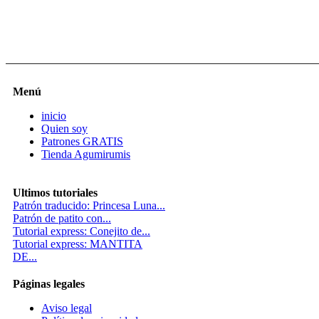
Menú
inicio
Quien soy
Patrones GRATIS
Tienda Agumirumis
Ultimos tutoriales
Patrón traducido: Princesa Luna...
Patrón de patito con...
Tutorial express: Conejito de...
Tutorial express: MANTITA
DE...
Páginas legales
Aviso legal