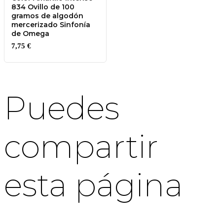
834 Ovillo de 100
gramos de algodón
mercerizado Sinfonía
de Omega
7,75
€
Puedes
compartir
esta página