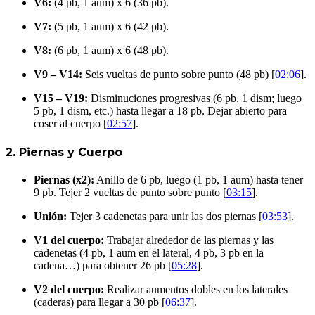
V6:
(4 pb, 1 aum) x 6 (36 pb).
V7:
(5 pb, 1 aum) x 6 (42 pb).
V8:
(6 pb, 1 aum) x 6 (48 pb).
V9 – V14:
Seis vueltas de punto sobre punto (48 pb) [
02:06
].
V15 – V19:
Disminuciones progresivas (6 pb, 1 dism; luego
5 pb, 1 dism, etc.) hasta llegar a 18 pb. Dejar abierto para
coser al cuerpo [
02:57
].
2. Piernas y Cuerpo
Piernas (x2):
Anillo de 6 pb, luego (1 pb, 1 aum) hasta tener
9 pb. Tejer 2 vueltas de punto sobre punto [
03:15
].
Unión:
Tejer 3 cadenetas para unir las dos piernas [
03:53
].
V1 del cuerpo:
Trabajar alrededor de las piernas y las
cadenetas (4 pb, 1 aum en el lateral, 4 pb, 3 pb en la
cadena…) para obtener 26 pb [
05:28
].
V2 del cuerpo:
Realizar aumentos dobles en los laterales
(caderas) para llegar a 30 pb [
06:37
].