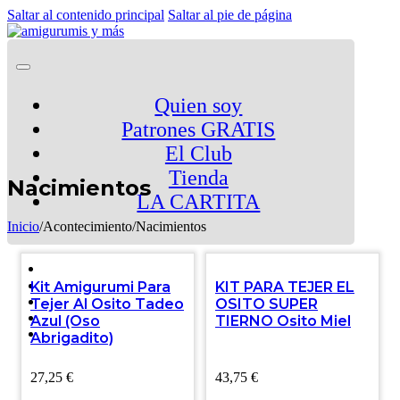
Saltar al contenido principal
Saltar al pie de página
Quien soy
Patrones GRATIS
El Club
Tienda
Nacimientos
LA CARTITA
Inicio
/
Acontecimiento
/
Nacimientos
Kit Amigurumi Para
KIT PARA TEJER EL
Tejer Al Osito Tadeo
OSITO SUPER
Azul (Oso
TIERNO Osito Miel
Abrigadito)
27,25
€
43,75
€