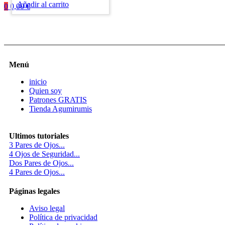
Añadir al carrito
0
0,00
€
Menú
inicio
Quien soy
Patrones GRATIS
Tienda Agumirumis
Ultimos tutoriales
3 Pares de Ojos...
4 Ojos de Seguridad...
Dos Pares de Ojos...
4 Pares de Ojos...
Páginas legales
Aviso legal
Política de privacidad