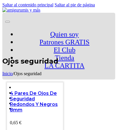
Saltar al contenido principal
Saltar al pie de página
Quien soy
Patrones GRATIS
El Club
Tienda
Ojos seguridad
LA CARTITA
Inicio
/
Ojos seguridad
4 Pares De Ojos De
Seguridad
Redondos Y Negros
8mm
0,65
€