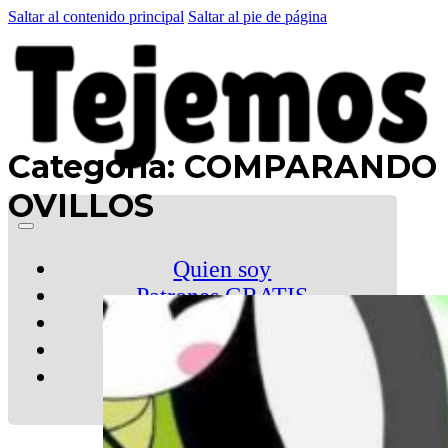
Saltar al contenido principal
Saltar al pie de página
Categoría:
COMPARANDO
OVILLOS
Quien soy
Patrones GRATIS
El Club
Tienda
LA CARTITA