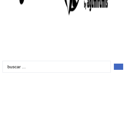
Search
...