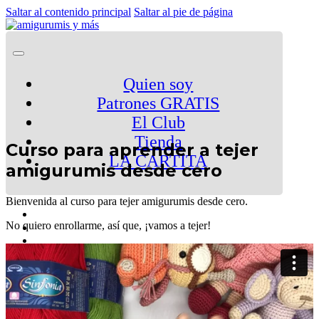
Saltar al contenido principal
Saltar al pie de página
Quien soy
Patrones GRATIS
El Club
Tienda
Curso para aprender a tejer
LA CARTITA
amigurumis desde cero
Bienvenida al curso para tejer amigurumis desde cero.
No quiero enrollarme, así que, ¡vamos a tejer!