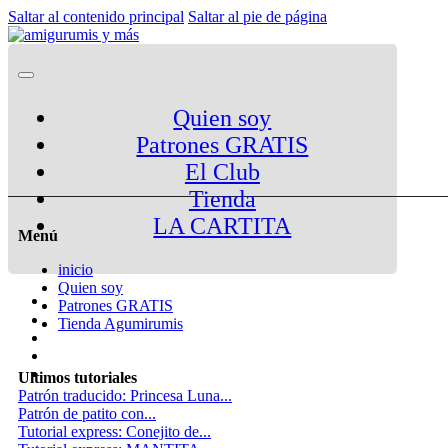
Saltar al contenido principal
Saltar al pie de página
Quien soy
Patrones GRATIS
El Club
Tienda
LA CARTITA
Menú
inicio
Quien soy
Patrones GRATIS
Tienda Agumirumis
Ultimos tutoriales
Patrón traducido: Princesa Luna...
Patrón de patito con...
Tutorial express: Conejito de...